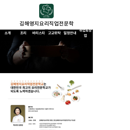
김해영지요리직업전문학
교
취업&창
소ㅤ개
조ㅤ리
바리스타
고교위탁
일정안내
업