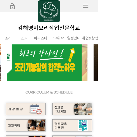
김해영지요리직업전문학교
소ㅤ개
조ㅤ리
바리스타
고교위탁
일정안내
취업&창업
CURRICULUM & SCHEDULE
전과정
개 강 일 정
국비지원
평생교육
고교위탁
이용권